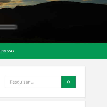
AL
MPRESSO
FIO
Procurar
PESQUISAR
por: