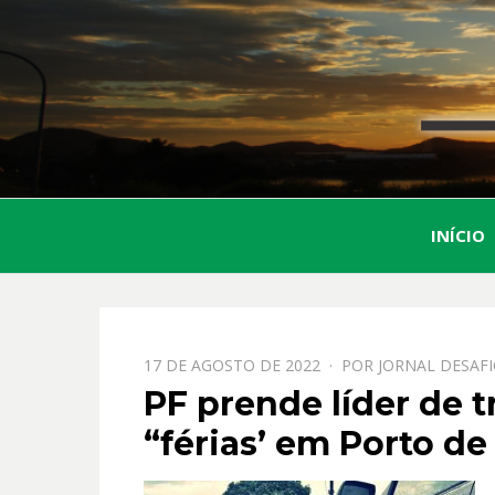
INÍCIO
PPOSTADO
17 DE AGOSTO DE 2022
POR
JORNAL DESAF
EM
PF prende líder de t
“férias’ em Porto de