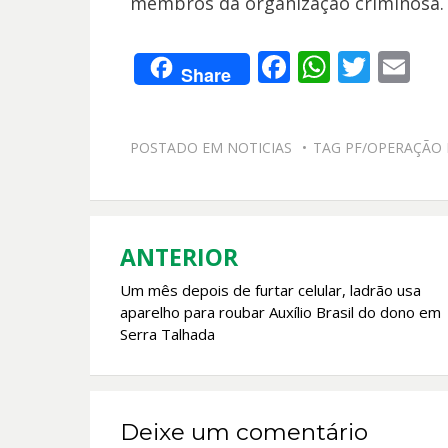
membros da organização criminosa. 
F
W
T
E
Share
ac
h
w
m
e
at
itt
ai
POSTADO EM
NOTICIAS
TAG
PF/OPERAÇÃO
b
s
er
l
o
A
o
p
k
p
ANTERIOR
Navegação
Um mês depois de furtar celular, ladrão usa
de
aparelho para roubar Auxílio Brasil do dono em
Post
Serra Talhada
Deixe um comentário