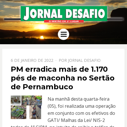
JORNAL
O Sertão em 1º Lugar
Menu
DESAFIO
PPOSTADO
6 DE JANEIRO DE 2022
POR
JORNAL DESAFIO
EM
PM erradica mais de 1.170
pés de maconha no Sertão
de Pernambuco
Na manhã desta quarta-feira
(05), foi realizada uma operação
em conjunto com os efetivos do
GATI/ Malhas da Lei/ NIS-2