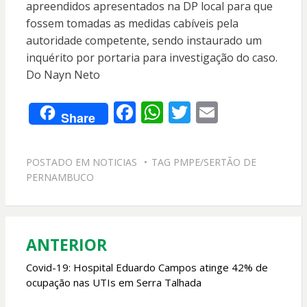
apreendidos apresentados na DP local para que
fossem tomadas as medidas cabíveis pela
autoridade competente, sendo instaurado um
inquérito por portaria para investigação do caso.
Do Nayn Neto
F
W
T
E
Share
ac
h
w
m
e
at
itt
ai
POSTADO EM
NOTICIAS
TAG
PMPE/SERTÃO DE
b
s
er
l
PERNAMBUCO
o
A
o
p
k
p
ANTERIOR
Navegação
de
Covid-19: Hospital Eduardo Campos atinge 42% de
ocupação nas UTIs em Serra Talhada
Post