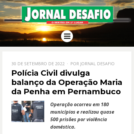
JORNAL
O Sertão em 1º Lugar
Menu
DESAFIO
PPOSTADO
30 DE SETEMBRO DE 2022
POR
JORNAL DESAFIO
EM
Polícia Civil divulga
balanço da Operação Maria
da Penha em Pernambuco
Operação ocorreu em 180
municípios e realizou quase
500 prisões por violência
doméstica.