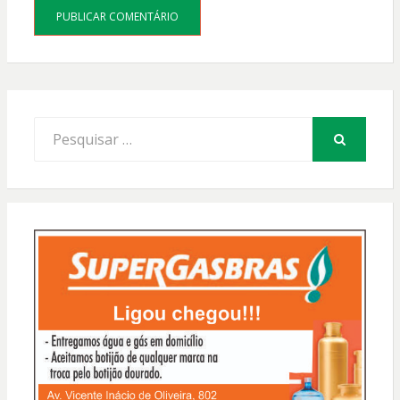
Procurar
por:
PESQUISAR