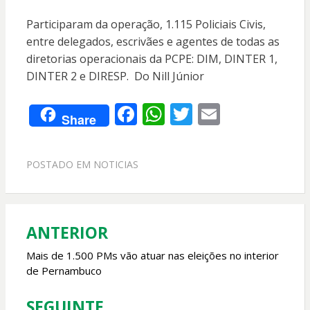
Participaram da operação, 1.115 Policiais Civis,
entre delegados, escrivães e agentes de todas as
diretorias operacionais da PCPE: DIM, DINTER 1,
DINTER 2 e DIRESP. Do Nill Júnior
F
W
T
E
Share
ac
h
w
m
e
at
itt
ai
POSTADO EM
NOTICIAS
b
s
er
l
o
A
o
p
ANTERIOR
Navegação
k
p
de
Mais de 1.500 PMs vão atuar nas eleições no interior
de Pernambuco
Post
SEGUINTE