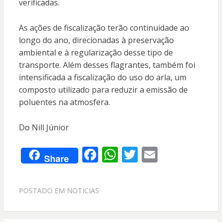
verificadas.
As ações de fiscalização terão continuidade ao
longo do ano, direcionadas à preservação
ambiental e à regularização desse tipo de
transporte. Além desses flagrantes, também foi
intensificada a fiscalização do uso do arla, um
composto utilizado para reduzir a emissão de
poluentes na atmosfera.
Do Nill Júnior
F
W
T
E
Share
ac
h
w
m
e
at
itt
ai
POSTADO EM
NOTICIAS
b
s
er
l
o
A