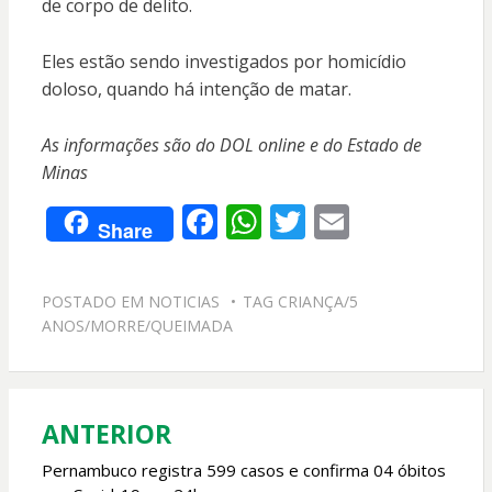
de corpo de delito.
Eles estão sendo investigados por homicídio
doloso, quando há intenção de matar.
As informações são do DOL online e do Estado de
Minas
F
W
T
E
Share
ac
h
w
m
e
at
itt
ai
POSTADO EM
NOTICIAS
TAG
CRIANÇA/5
b
s
er
l
ANOS/MORRE/QUEIMADA
o
A
o
p
k
p
ANTERIOR
Navegação
de
Pernambuco registra 599 casos e confirma 04 óbitos