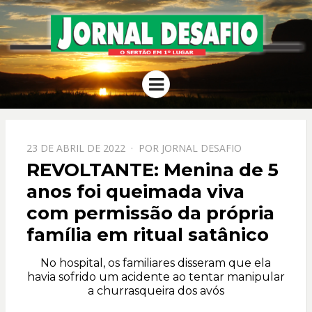
JORNAL
O Sertão em 1º Lugar
Menu
DESAFIO
PPOSTADO
23 DE ABRIL DE 2022
POR
JORNAL DESAFIO
EM
REVOLTANTE: Menina de 5
anos foi queimada viva
com permissão da própria
família em ritual satânico
No hospital, os familiares disseram que ela
havia sofrido um acidente ao tentar manipular
a churrasqueira dos avós