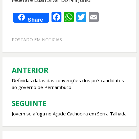
Federal e Luan Silva. Do Nill Júnior
F
W
T
E
Share
ac
h
w
m
e
at
itt
ai
POSTADO EM
NOTICIAS
b
s
er
l
o
A
o
p
ANTERIOR
Navegação
k
p
de
Definidas datas das convenções dos pré-candidatos
ao governo de Pernambuco
Post
SEGUINTE
Jovem se afoga no Açude Cachoeira em Serra Talhada