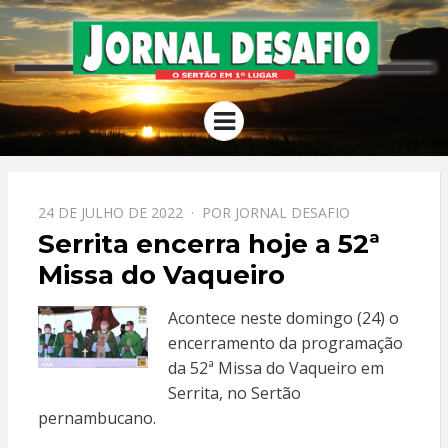
JORNAL
O Sertão em 1º Lugar
Menu
DESAFIO
PPOSTADO
24 DE JULHO DE 2022
POR
JORNAL DESAFIO
EM
Serrita encerra hoje a 52ª
Missa do Vaqueiro
Acontece neste domingo (24) o
encerramento da programação
da
52ª Missa do Vaqueiro em
Serrita, no Sertão
pernambucano.