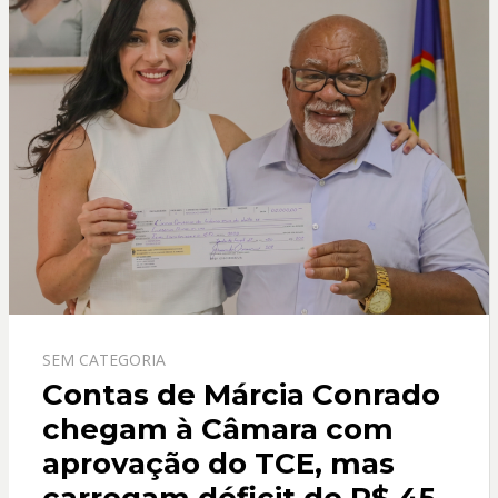
k
p
SEM CATEGORIA
Contas de Márcia Conrado
chegam à Câmara com
aprovação do TCE, mas