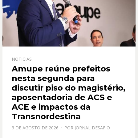
NOTICIAS
Amupe reúne prefeitos
nesta segunda para
discutir piso do magistério,
aposentadoria de ACS e
ACE e impactos da
Transnordestina
PPOSTADO
3 DE AGOSTO DE 2026
POR
JORNAL DESAFIO
EM