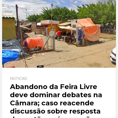
o
p
k
p
NOTICIAS
Abandono da Feira Livre
deve dominar debates na
Câmara; caso reacende
discussão sobre resposta