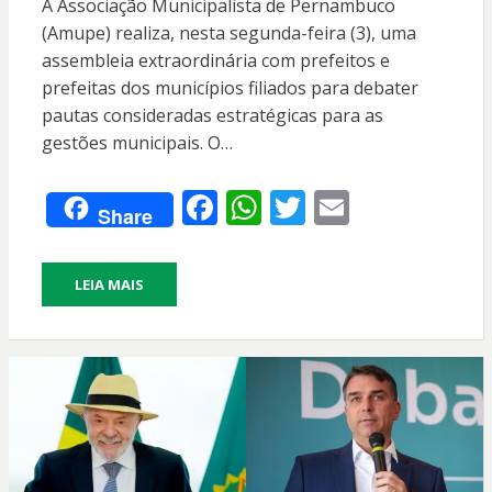
A Associação Municipalista de Pernambuco
(Amupe) realiza, nesta segunda-feira (3), uma
assembleia extraordinária com prefeitos e
prefeitas dos municípios filiados para debater
pautas consideradas estratégicas para as
gestões municipais. O…
F
W
T
E
Share
ac
h
w
m
e
at
itt
ai
LEIA MAIS
b
s
er
l
o
A
o
p
k
p