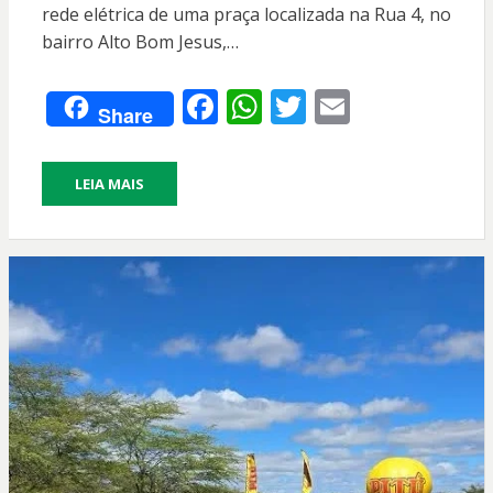
rede elétrica de uma praça localizada na Rua 4, no
bairro Alto Bom Jesus,…
F
W
T
E
Share
ac
h
w
m
e
at
itt
ai
LEIA MAIS
b
s
er
l
o
A
o
p
k
p