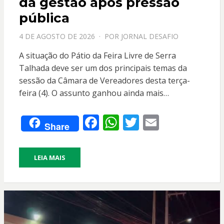
da gestão após pressão
pública
PPOSTADO
4 DE AGOSTO DE 2026
POR
JORNAL DESAFIO
EM
A situação do Pátio da Feira Livre de Serra
Talhada deve ser um dos principais temas da
sessão da Câmara de Vereadores desta terça-
feira (4). O assunto ganhou ainda mais…
F
W
T
E
Share
ac
h
w
m
e
at
itt
ai
LEIA MAIS
b
s
er
l
o
A
o
p
k
p