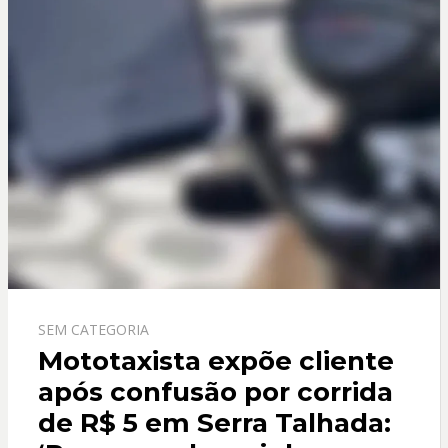
k
p
SEM CATEGORIA
Mototaxista expõe cliente
após confusão por corrida
de R$ 5 em Serra Talhada: