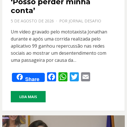
‘Posso perder minha
conta’
PPOSTADO
5 DE AGOSTO DE 2026
POR
JORNAL DESAFIO
EM
Um vídeo gravado pelo mototaxista Jonathan
durante e após uma corrida realizada pelo
aplicativo 99 ganhou repercussão nas redes
sociais ao mostrar um desentendimento com
uma passageira por causa da…
F
W
T
E
Share
ac
h
w
m
e
at
itt
ai
LEIA MAIS
b
s
er
l
o
A
o
p