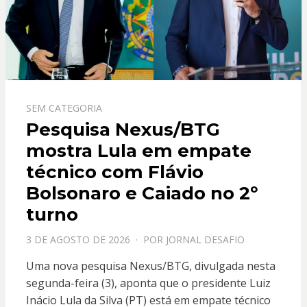
SEM CATEGORIA
Pesquisa Nexus/BTG
mostra Lula em empate
técnico com Flávio
Bolsonaro e Caiado no 2º
turno
PPOSTADO
3 DE AGOSTO DE 2026
POR
JORNAL DESAFIO
EM
Uma nova pesquisa Nexus/BTG, divulgada nesta
segunda-feira (3), aponta que o presidente Luiz
Inácio Lula da Silva (PT) está em empate técnico