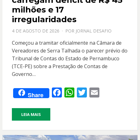
carregam déficit de R$ 45
milhões e 17
irregularidades
PPOSTADO
4 DE AGOSTO DE 2026
POR
JORNAL DESAFIO
EM
Começou a tramitar oficialmente na Câmara de
Vereadores de Serra Talhada o parecer prévio do
Tribunal de Contas do Estado de Pernambuco
(TCE-PE) sobre a Prestação de Contas de
Governo…
F
W
T
E
Share
ac
h
w
m
e
at
itt
ai
LEIA MAIS
b
s
er
l
o
A