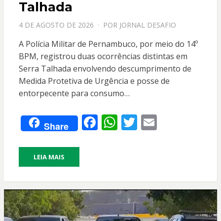
Talhada
PPOSTADO
4 DE AGOSTO DE 2026
POR
JORNAL DESAFIO
EM
A Polícia Militar de Pernambuco, por meio do 14º
BPM, registrou duas ocorrências distintas em
Serra Talhada envolvendo descumprimento de
Medida Protetiva de Urgência e posse de
entorpecente para consumo…
F
W
T
E
Share
ac
h
w
m
e
at
itt
ai
LEIA MAIS
b
s
er
l
o
A
o
p
k
p