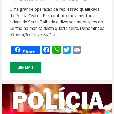
EM
Uma grande operação de repressão qualificada
da Polícia Civil de Pernambuco movimentou a
cidade de Serra Talhada e diversos municípios do
Sertão na manhã desta quarta-feira. Denominada
“Operação Travessia”, a…
F
W
T
E
Share
ac
h
w
m
e
at
itt
ai
LEIA MAIS
b
s
er
l
o
A
o
p
k
p