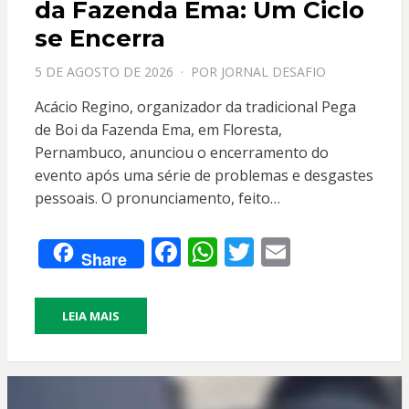
da Fazenda Ema: Um Ciclo
se Encerra
PPOSTADO
5 DE AGOSTO DE 2026
POR
JORNAL DESAFIO
EM
Acácio Regino, organizador da tradicional Pega
de Boi da Fazenda Ema, em Floresta,
Pernambuco, anunciou o encerramento do
evento após uma série de problemas e desgastes
pessoais. O pronunciamento, feito…
F
W
T
E
Share
ac
h
w
m
e
at
itt
ai
LEIA MAIS
b
s
er
l
o
A
o
p