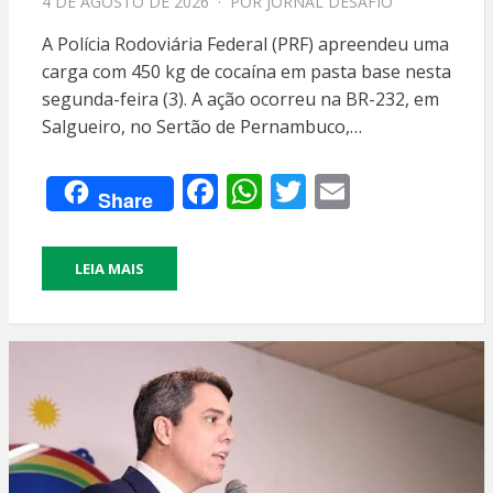
PPOSTADO
4 DE AGOSTO DE 2026
POR
JORNAL DESAFIO
EM
A Polícia Rodoviária Federal (PRF) apreendeu uma
carga com 450 kg de cocaína em pasta base nesta
segunda-feira (3). A ação ocorreu na BR-232, em
Salgueiro, no Sertão de Pernambuco,…
F
W
T
E
Share
ac
h
w
m
e
at
itt
ai
LEIA MAIS
b
s
er
l
o
A
o
p
k
p