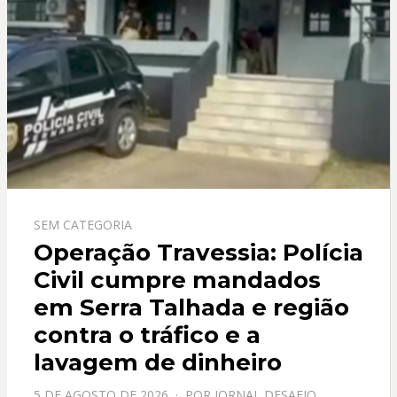
SEM CATEGORIA
Operação Travessia: Polícia
Civil cumpre mandados
em Serra Talhada e região
contra o tráfico e a
lavagem de dinheiro
PPOSTADO
5 DE AGOSTO DE 2026
POR
JORNAL DESAFIO